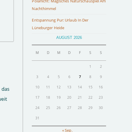
Polarlicht: Magisches Naturschauspiel Am
Nachthimmel
Entspannung Pur: Urlaub In Der
Lüneburger Heide
AUGUST 2026
M
D
M
D
F
S
S
1
2
3
4
5
6
7
8
9
10
11
12
13
14
15
16
 das
17
18
19
20
21
22
23
weit
24
25
26
27
28
29
30
31
« Sep.