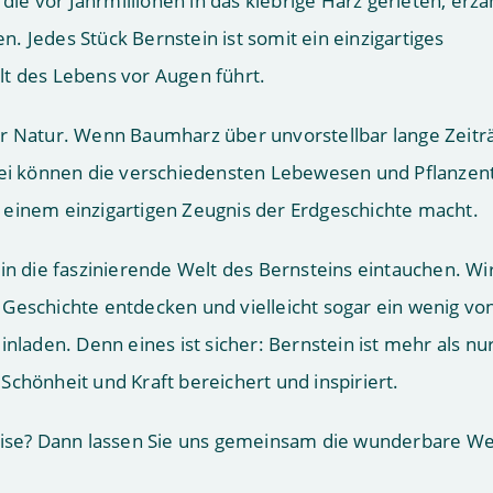
 die vor Jahrmillionen in das klebrige Harz gerieten, erzä
 Jedes Stück Bernstein ist somit ein einzigartiges
lt des Lebens vor Augen führt.
er Natur. Wenn Baumharz über unvorstellbar lange Zeit
bei können die verschiedensten Lebewesen und Pflanzent
 einem einzigartigen Zeugnis der Erdgeschichte macht.
in die faszinierende Welt des Bernsteins eintauchen. Wi
Geschichte entdecken und vielleicht sogar ein wenig vo
nladen. Denn eines ist sicher: Bernstein ist mehr als nur
r Schönheit und Kraft bereichert und inspiriert.
reise? Dann lassen Sie uns gemeinsam die wunderbare We