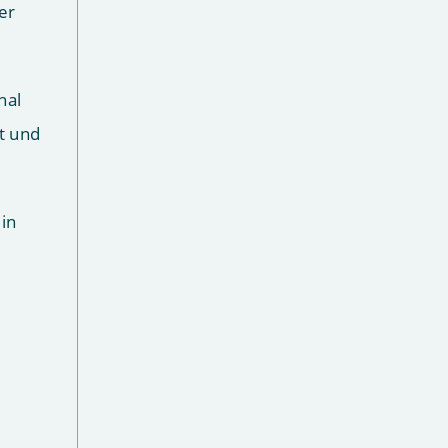
er
nal
t und
in