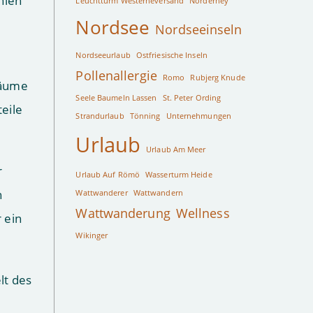
hlen
Leuchtturm Westerheversand
Norderney
Nordsee
Nordseeinseln
Nordseeurlaub
Ostfriesische Inseln
Pollenallergie
Romo
Rubjerg Knude
räume
Seele Baumeln Lassen
St. Peter Ording
eile
Strandurlaub
Tönning
Unternehmungen
Urlaub
Urlaub Am Meer
r
Urlaub Auf Römö
Wasserturm Heide
n
Wattwanderer
Wattwandern
Wattwanderung
Wellness
 ein
Wikinger
lt des