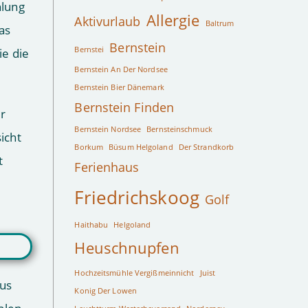
hlung
Allergie
Aktivurlaub
Baltrum
as
Bernstein
Bernstei
ie die
Bernstein An Der Nordsee
Bernstein Bier Dänemark
Bernstein Finden
er
Bernstein Nordsee
Bernsteinschmuck
icht
Borkum
Büsum Helgoland
Der Strandkorb
t
Ferienhaus
d
Friedrichskoog
Golf
Haithabu
Helgoland
Heuschnupfen
Hochzeitsmühle Vergißmeinnicht
Juist
aus
Konig Der Lowen