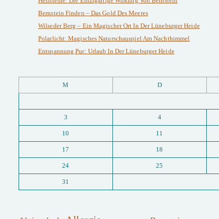
Heilsteine: Die Einzigartige Wirkung Von Bernstein
Bernstein Finden – Das Gold Des Meeres
Wilseder Berg – Ein Magischer Ort In Der Lüneburger Heide
Polarlicht: Magisches Naturschauspiel Am Nachthimmel
Entspannung Pur: Urlaub In Der Lüneburger Heide
M
D
3
4
10
11
17
18
24
25
31