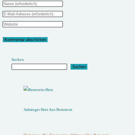
Gib
deinen
Gib
Namen
deine
Gib
oder
E-
deine
Benutzernamen
Mail-
Website-
zum
Adresse
URL
Suchen
Kommentieren
zum
ein
Suchen
ein
Kommentieren
(optional)
ein
Anhänger Herz Aus Bernstein