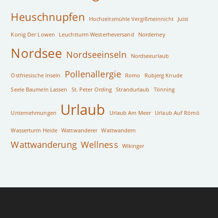
Heuschnupfen
Hochzeitsmühle Vergißmeinnicht
Juist
Konig Der Lowen
Leuchtturm Westerheversand
Norderney
Nordsee
Nordseeinseln
Nordseeurlaub
Pollenallergie
Ostfriesische Inseln
Romo
Rubjerg Knude
Seele Baumeln Lassen
St. Peter Ording
Strandurlaub
Tönning
Urlaub
Unternehmungen
Urlaub Am Meer
Urlaub Auf Römö
Wasserturm Heide
Wattwanderer
Wattwandern
Wattwanderung
Wellness
Wikinger