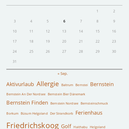
1
2
3
4
5
6
7
8
9
10
11
12
13
14
15
16
17
18
19
20
21
22
23
24
25
26
27
28
29
30
31
« Sep.
Allergie
Aktivurlaub
Bernstein
Baltrum
Bernstei
Bernstein An Der Nordsee
Bernstein Bier Dänemark
Bernstein Finden
Bernstein Nordsee
Bernsteinschmuck
Ferienhaus
Borkum
Büsum Helgoland
Der Strandkorb
Friedrichskoog
Golf
Haithabu
Helgoland