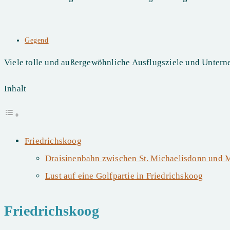
Beitrags-
Gegend
Kategorie:
Viele tolle und außergewöhnliche Ausflugsziele und Unter
Inhalt
Friedrichskoog
Draisinenbahn zwischen St. Michaelisdonn und 
Lust auf eine Golfpartie in Friedrichskoog
Friedrichskoog