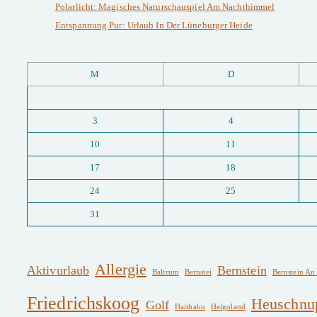
Polarlicht: Magisches Naturschauspiel Am Nachthimmel
Entspannung Pur: Urlaub In Der Lüneburger Heide
M
D
3
4
10
11
17
18
24
25
31
Allergie
Aktivurlaub
Bernstein
Baltrum
Bernstei
Bernstein An
Friedrichskoog
Heuschnu
Golf
Haithabu
Helgoland