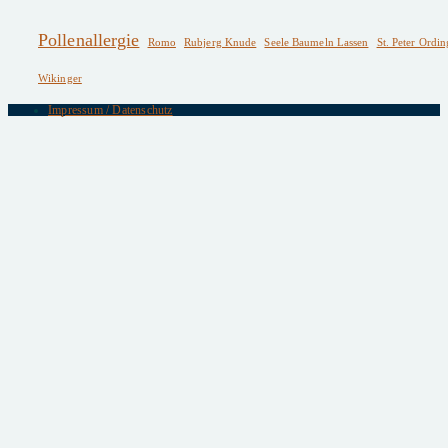
Pollenallergie
Romo
Rubjerg Knude
Seele Baumeln Lassen
St. Peter Ordin
Wikinger
Impressum / Datenschutz