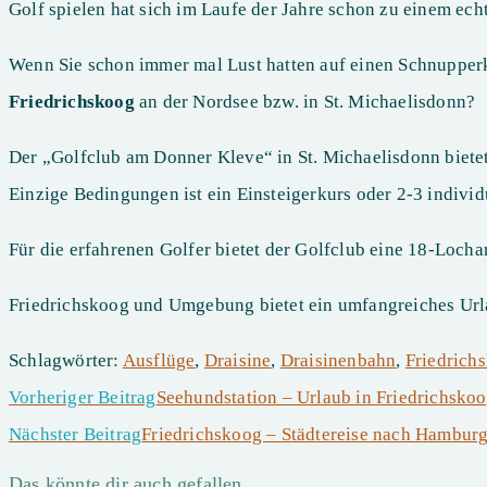
Golf spielen hat sich im Laufe der Jahre schon zu einem ech
Wenn Sie schon immer mal Lust hatten auf einen Schnupperk
Friedrichskoog
an der Nordsee bzw. in St. Michaelisdonn?
Der „Golfclub am Donner Kleve“ in St. Michaelisdonn bietet
Einzige Bedingungen ist ein Einsteigerkurs oder 2-3 indivi
Für die erfahrenen Golfer bietet der Golfclub eine 18-Loch
Friedrichskoog und Umgebung bietet ein umfangreiches Url
Schlagwörter
:
Ausflüge
,
Draisine
,
Draisinenbahn
,
Friedrich
Vorheriger Beitrag
Seehundstation – Urlaub in Friedrichsko
Weitere
Nächster Beitrag
Friedrichskoog – Städtereise nach Hambur
Artikel
Das könnte dir auch gefallen