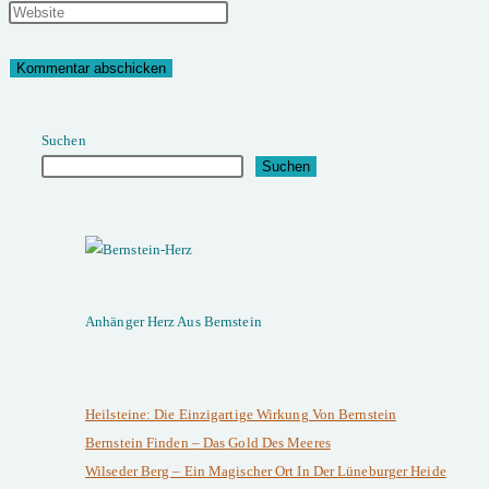
Namen
deine
Gib
oder
E-
deine
Benutzernamen
Mail-
Website-
zum
Adresse
URL
Suchen
Kommentieren
zum
ein
Suchen
ein
Kommentieren
(optional)
ein
Anhänger Herz Aus Bernstein
Heilsteine: Die Einzigartige Wirkung Von Bernstein
Bernstein Finden – Das Gold Des Meeres
Wilseder Berg – Ein Magischer Ort In Der Lüneburger Heide