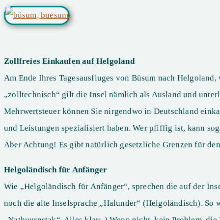
Zollfreies Einkaufen auf Helgoland
Am Ende Ihres Tagesausfluges von Büsum nach Helgoland, ve
„zolltechnisch“ gilt die Insel nämlich als Ausland und unte
Mehrwertsteuer können Sie nirgendwo in Deutschland einkauf
und Leistungen spezialisiert haben. Wer pfiffig ist, kann s
Aber Achtung! Es gibt natürlich gesetzliche Grenzen für den
Helgoländisch für Anfänger
Wie „Helgoländisch für Anfänger“, sprechen die auf der Ins
noch die alte Inselsprache „Halunder“ (Helgoländisch). So
„Nathuurnstak“. Alles klar:-) Wenn nicht, kein Problem, die