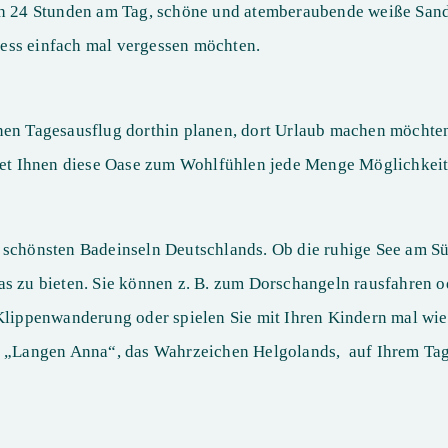
ich 24 Stunden am Tag, schöne und atemberaubende weiße San
tress einfach mal vergessen möchten.
nen Tagesausflug dorthin planen, dort Urlaub machen möchten
etet Ihnen diese Oase zum Wohlfühlen jede Menge Möglichkeit
r schönsten Badeinseln Deutschlands. Ob die ruhige See am Sü
as zu bieten. Sie können z. B. zum Dorschangeln rausfahren o
 Klippenwanderung oder spielen Sie mit Ihren Kindern mal wi
zur „Langen Anna“, das Wahrzeichen Helgolands, auf Ihrem T