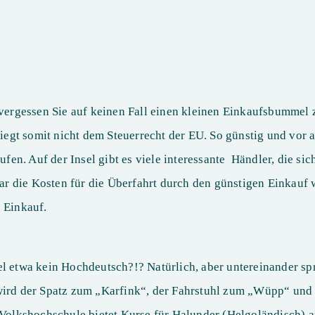
rgessen Sie auf keinen Fall einen kleinen Einkaufsbummel z
rliegt somit nicht dem Steuerrecht der EU. So günstig und vor
en. Auf der Insel gibt es viele interessante Händler, die si
ogar die Kosten für die Überfahrt durch den günstigen Einkauf 
 Einkauf.
el etwa kein Hochdeutsch?!? Natürlich, aber untereinander sp
 wird der Spatz zum „Karfink“, der Fahrstuhl zum „Wüpp“ und
 Volkshochschule bietet Kurse für Halunder (Helgoländisch) an